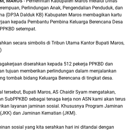
M,
MAROS
- Pemerintah Kabupaten Maros melalui Dinas
rempuan, Perlindungan Anak, Pengendalian Penduduk, dan
ana (DP3A Dalduk KB) Kabupaten Maros membagikan kartu
rjaan kepada Pembantu Pembina Keluarga Berencana Desa
bPPKBD setempat.
ahkan secara simbolis di Tribun Utama Kantor Bupati Maros,
)
agakerjaan diserahkan kepada 512 pekerja PPKBD dan
n tujuan memberikan perlindungan dalam menjalankan
ung tombak bidang Keluarga Berencana di tingkat desa.
al tersebut, Bupati Maros, AS Chaidir Syam mengatakan,
n SubPPKBD sebagai tenaga kerja non ASN kami akan terus
ikan layanan jaminan sosial. Khususnya Program Jaminan
 (JKK) dan Jaminan Kematian (JKM).
inan sosial yang kita serahkan hari ini ditandai dengan