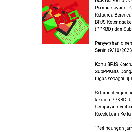
RAKYATSATU.CO
Pemberdayaan Pe
Keluarga Berenc
BPJS Ketenagake
(PPKBD) dan Su
Penyerahan diser
Senin (9/10/2023
Kartu BPJS Keten
SubPPKBD. Denga
tugas sebagai uj
Selaras dengan h
kepada PPKBD da
berupaya member
Kecelakaan Kerja
"Perlindungan jam