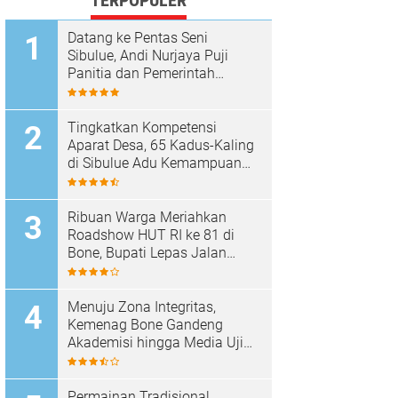
TERPOPULER
Datang ke Pentas Seni
Sibulue, Andi Nurjaya Puji
Panitia dan Pemerintah
Kecamatan
Tingkatkan Kompetensi
Aparat Desa, 65 Kadus-Kaling
di Sibulue Adu Kemampuan
Berpidato
Ribuan Warga Meriahkan
Roadshow HUT RI ke 81 di
Bone, Bupati Lepas Jalan
Santai
Menuju Zona Integritas,
Kemenag Bone Gandeng
Akademisi hingga Media Uji
Standar Pelayanan
Permainan Tradisional