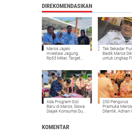
DIREKOMENDASIKAN
Maros Jajaki
Tak Sekadar Pu
Investasi Jagung
Badik Maros Dik
Rp53 Miliar, Target
untuk Ungkap Fi
Kelola 12 Ribu Ton
dan Jati Diri Da
Ada Program Gizi
250 Pengurus
Baru di Maros, Siswa
Pramuka Maros
Diajak Konsumsi Dua
Dilantik, Adnan
Butir Telur Sehari
Ingatkan Anca
Indonesia Emas
KOMENTAR