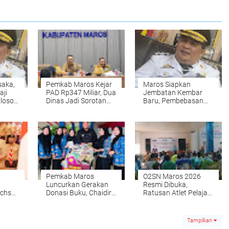
saka,
Pemkab Maros Kejar
Maros Siapkan
aji
PAD Rp347 Miliar, Dua
Jembatan Kembar
losofi
Dinas Jadi Sorotan
Baru, Pembebasan
erah
Evaluasi
Lahan Capai 1.325
Meter Persegi
Pemkab Maros
O2SN Maros 2026
Luncurkan Gerakan
Resmi Dibuka,
 Ichsan
Donasi Buku, Chaidir
Ratusan Atlet Pelajar
man
Soroti Budaya Baca
Unjuk Bakat
 2045
Anak
Tampilkan