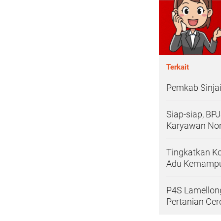
Terkait
Pemkab Sinja
Siap-siap, BP
Karyawan No
Tingkatkan Ko
Adu Kemampu
P4S Lamellong
Pertanian Cer