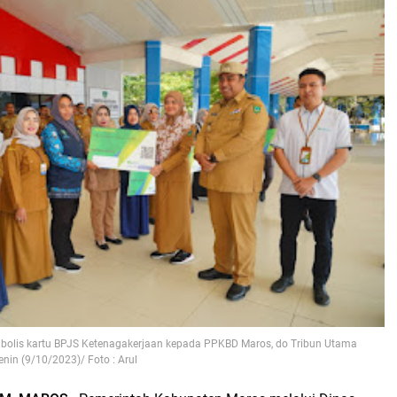
bolis kartu BPJS Ketenagakerjaan kepada PPKBD Maros, do Tribun Utama
enin (9/10/2023)/ Foto : Arul