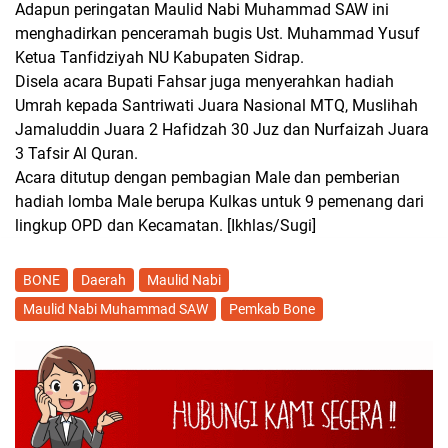
Adapun peringatan Maulid Nabi Muhammad SAW ini
menghadirkan penceramah bugis Ust. Muhammad Yusuf
Ketua Tanfidziyah NU Kabupaten Sidrap.
Disela acara Bupati Fahsar juga menyerahkan hadiah
Umrah kepada Santriwati Juara Nasional MTQ, Muslihah
Jamaluddin Juara 2 Hafidzah 30 Juz dan Nurfaizah Juara
3 Tafsir Al Quran.
Acara ditutup dengan pembagian Male dan pemberian
hadiah lomba Male berupa Kulkas untuk 9 pemenang dari
lingkup OPD dan Kecamatan.
[Ikhlas/Sugi]
BONE
Daerah
Maulid Nabi
Maulid Nabi Muhammad SAW
Pemkab Bone