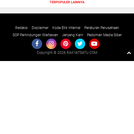
TERPOPULER LAINNYA
Redaksi
Disclaimer
Kode Etik Internal
Peraturan Perusahaan
SOP Perlindungan Wartawan
Jenjang Karir
Pedoman Media Siber
Copyright ©
2026 RAKYATSATU.COM
Premium
By
Raushan
Design
With
Shroff
Templates