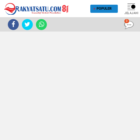
POPULER
JELAJAHI
0