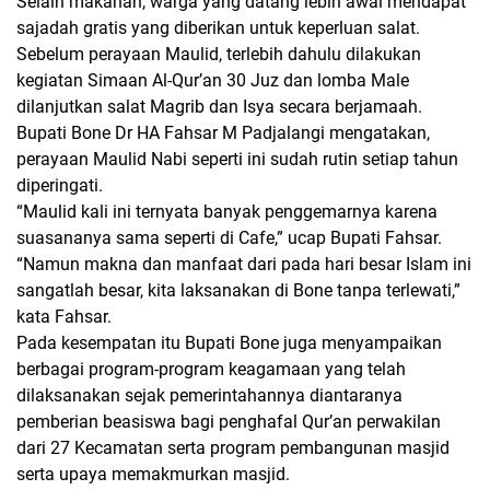
Selain makanan, warga yang datang lebih awal mendapat
sajadah gratis yang diberikan untuk keperluan salat.
Sebelum perayaan Maulid, terlebih dahulu dilakukan
kegiatan Simaan Al-Qur’an 30 Juz dan lomba Male
dilanjutkan salat Magrib dan Isya secara berjamaah.
Bupati Bone Dr HA Fahsar M Padjalangi mengatakan,
perayaan Maulid Nabi seperti ini sudah rutin setiap tahun
diperingati.
“Maulid kali ini ternyata banyak penggemarnya karena
suasananya sama seperti di Cafe,” ucap Bupati Fahsar.
“Namun makna dan manfaat dari pada hari besar Islam ini
sangatlah besar, kita laksanakan di Bone tanpa terlewati,”
kata Fahsar.
Pada kesempatan itu Bupati Bone juga menyampaikan
berbagai program-program keagamaan yang telah
dilaksanakan sejak pemerintahannya diantaranya
pemberian beasiswa bagi penghafal Qur’an perwakilan
dari 27 Kecamatan serta program pembangunan masjid
serta upaya memakmurkan masjid.