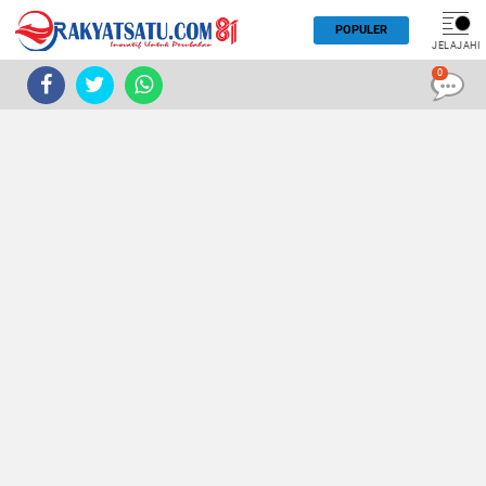
POPULER
JELAJAHI
0