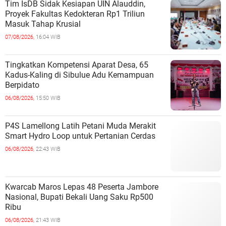
Tim IsDB Sidak Kesiapan UIN Alauddin,
Proyek Fakultas Kedokteran Rp1 Triliun
Masuk Tahap Krusial
07/08/2026,
16:04 WIB
Tingkatkan Kompetensi Aparat Desa, 65
Kadus-Kaling di Sibulue Adu Kemampuan
Berpidato
06/08/2026,
15:50 WIB
P4S Lamellong Latih Petani Muda Merakit
Smart Hydro Loop untuk Pertanian Cerdas
06/08/2026,
22:43 WIB
Kwarcab Maros Lepas 48 Peserta Jambore
Nasional, Bupati Bekali Uang Saku Rp500
Ribu
06/08/2026,
21:43 WIB