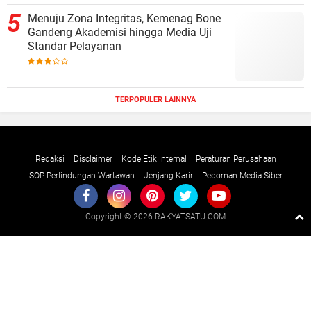
Menuju Zona Integritas, Kemenag Bone
Gandeng Akademisi hingga Media Uji
Standar Pelayanan
TERPOPULER LAINNYA
Redaksi
Disclaimer
Kode Etik Internal
Peraturan Perusahaan
SOP Perlindungan Wartawan
Jenjang Karir
Pedoman Media Siber
Copyright ©
2026 RAKYATSATU.COM
Premium
By
Raushan
Design
With
Shroff
Templates