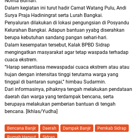
Novita Burhan.
Dalam kegiatan ini turut hadir Camat Watang Pulu, Andi
Surya Praja Hadiningrat serta Lurah Bangkai.
Penyaluran dilakukan di lokasi pengungsian di Posyandu
Kelurahan Bangkai. Adapun bantuan yyabg diserahkan
berupa kebutuhan sandang pangan sehari-hari.
Dalam kesempatan tersebut, Kalak BPBD Sidrap
mengingatkan masyarakat agar tetap waspada terhadap
cuaca ekstrem.
“Harap senantiasa mewaspadai cuaca ekstrem atau atau
hujan dengan intensitas tinggi terutama warga yang
tinggal di bantaran sungai,” himbau Sudarmin.
Dari informasinya, pihaknya tengah melakukan pendataan
daerah dan warga yang terdampak bencana, serta
berupaya melakukan pemberian bantuan di tengah
bencana
. [Ikhlas/Yudha]
Bencana Banjir
Daerah
Dampak Banjir
Pemkab Sidrap
Rumah Hanyut
Sidrap