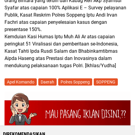
orang Bintara yang terdiri dari Kabag Ren Akp Syamsul
Syafar atas capaian 100% Aplikasi E – Survey pelayanan
Publik, Kasat Reskrim Polres Soppeng Iptu Andi Irvan
Fachri atas capaian penyelesaian kasus dengan
presentase 150%.
Kemduian Kasi Humas Iptu Muh Ali Ar atas capaian
peringkat 51 Viralisasi dan pemberitaan se-Indonesia,
Kasat Tahti Ipda Rusdi Salam dan Bhabinkamtibmas
Aipda Haseng atas Prestasi dan Inovasinya dalam
mendukung pelaksanaan tugas Polri.
[Ikhlas/Yudha]
Apel Komando
Daerah
Polres Soppeng
SOPPENG
DIREKOMENDASIKAN