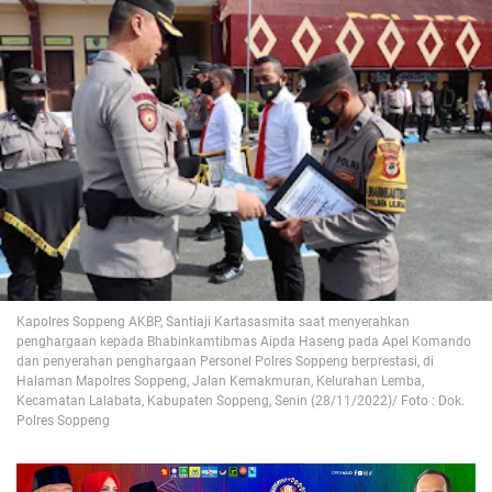
Kapolres Soppeng AKBP, Santiaji Kartasasmita saat menyerahkan
penghargaan kepada Bhabinkamtibmas Aipda Haseng pada Apel Komando
dan penyerahan penghargaan Personel Polres Soppeng berprestasi, di
Halaman Mapolres Soppeng, Jalan Kemakmuran, Kelurahan Lemba,
Kecamatan Lalabata, Kabupaten Soppeng, Senin (28/11/2022)/ Foto : Dok.
Polres Soppeng