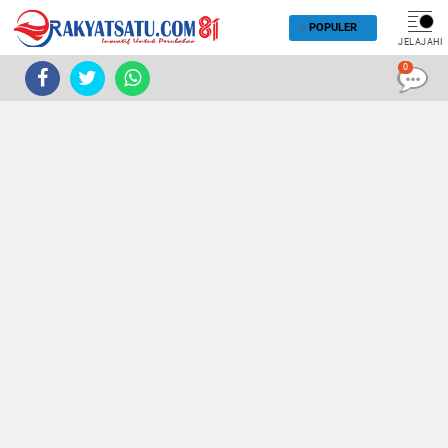
POPULER
JELAJAHI
0