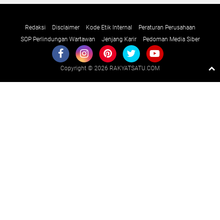
Redaksi
Disclaimer
Kode Etik Internal
Peraturan Perusahaan
SOP Perlindungan Wartawan
Jenjang Karir
Pedoman Media Siber
Copyright ©
2026 RAKYATSATU.COM
Premium
By
Raushan
Design
With
Shroff
Templates